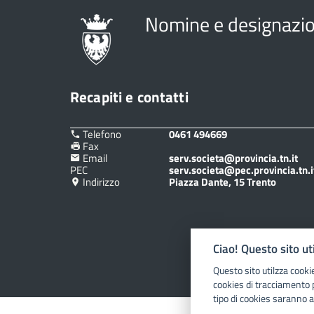
Nomine e designazion
Recapiti e contatti
Telefono
0461 494669
Fax
Email
serv.societa@provincia.tn.it
PEC
serv.societa@pec.provincia.tn.i
Indirizzo
Piazza Dante, 15 Trento
Ciao! Questo sito ut
Questo sito utilzza cooki
cookies di tracciamento 
tipo di cookies saranno a