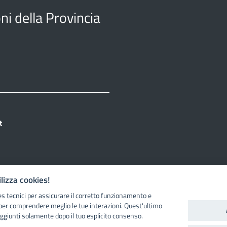
i della Provincia
t
ilizza cookies!
Informativa Privacy
|
Informativa Cookies
es tecnici per assicurare il corretto funzionamento e
per comprendere meglio le tue interazioni. Quest'ultimo
ggiunti solamente dopo il tuo esplicito consenso.