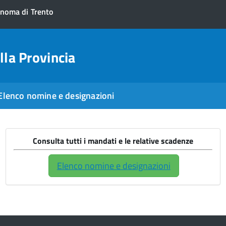
onoma di Trento
lla Provincia
Elenco nomine e designazioni
Consulta tutti i mandati e le relative scadenze
Elenco nomine e designazioni